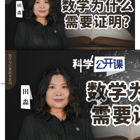
放
视
频