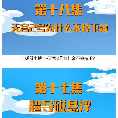
土拨鼠小博士-天宫2号为什么不会掉下？