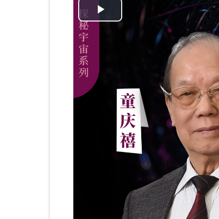
播
放
视
频