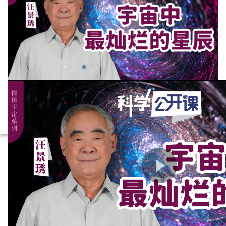
放
视
频