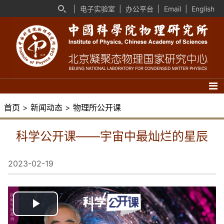
|
电子实验室
|
办公平台
|
Email
|
English
首页
>
新闻动态
>
物理所公开课
科学公开课——宇宙中最灿烂的星辰
2023-02-19
播