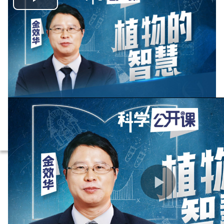
播
放
视
频